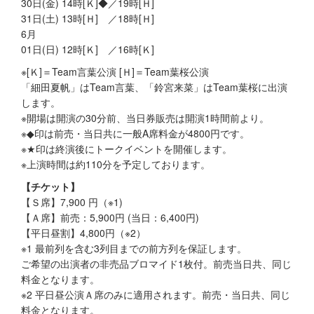
30日(金) 14時[Ｋ]◆／19時[Ｈ]
31日(土) 13時[Ｈ] ／18時[Ｈ]
6月
01日(日) 12時[Ｋ] ／16時[Ｋ]
※[Ｋ]＝Team言葉公演 [Ｈ]＝Team葉桜公演
「細田夏帆」はTeam言葉、「鈴宮来菜」はTeam葉桜に出演
します。
※開場は開演の30分前、当日券販売は開演1時間前より。
※◆印は前売・当日共に一般A席料金が4800円です。
※★印は終演後にトークイベントを開催します。
※上演時間は約110分を予定しております。
【チケット】
【Ｓ席】7,900 円（※1)
【Ａ席】前売：5,900円 (当日：6,400円)
【平日昼割】4,800円（※2）
※1 最前列を含む3列目までの前方列を保証します。
ご希望の出演者の非売品ブロマイド1枚付。前売当日共、同じ
料金となります。
※2 平日昼公演Ａ席のみに適用されます。前売・当日共、同じ
料金となります。