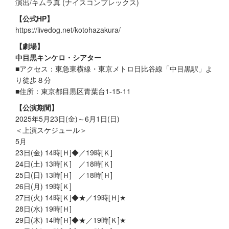
演出/キムラ真 (ナイスコンプレックス)
【公式HP】
https://livedog.net/kotohazakura/
【劇場】
中目黒キンケロ・シアター
■アクセス：東急東横線・東京メトロ日比谷線「中目黒駅」よ
り徒歩８分
■住所：東京都目黒区青葉台1-15-11
【公演期間】
2025年5月23日(金)～6月1日(日)
＜上演スケジュール＞
5月
23日(金) 14時[Ｈ]◆／19時[Ｋ]
24日(土) 13時[Ｋ] ／18時[Ｋ]
25日(日) 13時[Ｈ] ／18時[Ｈ]
26日(月) 19時[Ｋ]
27日(火) 14時[Ｋ]◆★／19時[Ｈ]★
28日(水) 19時[Ｈ]
29日(木) 14時[Ｈ]◆★／19時[Ｋ]★