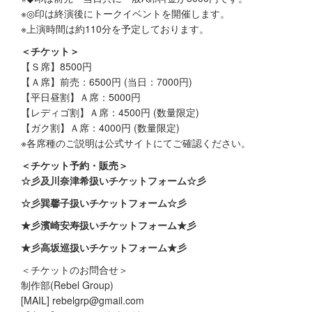
※◎印は終演後にトークイベントを開催します。
※上演時間は約110分を予定しております。
＜チケット＞
【Ｓ席】8500円
【Ａ席】前売：6500円 (当日：7000円)
【平日昼割】Ａ席：5000円
【レディゴ割】Ａ席：4500円 (数量限定)
【ガク割】Ａ席：4000円 (数量限定)
※各席種のご説明は公式サイトにてご確認ください。
＜チケット予約・販売＞
☆彡及川奈津希扱いチケットフォーム☆彡
☆彡巽馨子扱いチケットフォーム☆彡
★彡濱崎安寿扱いチケットフォーム★彡
★彡高坂巡扱いチケットフォーム★彡
＜チケットのお問合せ＞
制作部(Rebel Group)
[MAIL] rebelgrp@gmail.com