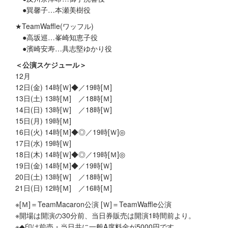
●巽馨子…本瀬美樹役
★TeamWaffle(ワッフル)
●高坂巡…峯崎知恵子役
●濱崎安寿…具志堅ゆかり役
＜公演スケジュール＞
12月
12日(金) 14時[Ｗ]◆／19時[Ｍ]
13日(土) 13時[Ｍ] ／18時[Ｍ]
14日(日) 13時[Ｗ] ／18時[Ｗ]
15日(月) 19時[Ｍ]
16日(火) 14時[Ｍ]◆◎／19時[Ｗ]◎
17日(水) 19時[Ｗ]
18日(木) 14時[Ｗ]◆◎／19時[Ｍ]◎
19日(金) 14時[Ｍ]◆／19時[Ｗ]
20日(土) 13時[Ｗ] ／18時[Ｗ]
21日(日) 12時[Ｍ] ／16時[Ｍ]
※[Ｍ]＝TeamMacaron公演 [Ｗ]＝TeamWaffle公演
※開場は開演の30分前、当日券販売は開演1時間前より。
※◆印は前売・当日共に一般A席料金が5000円です。