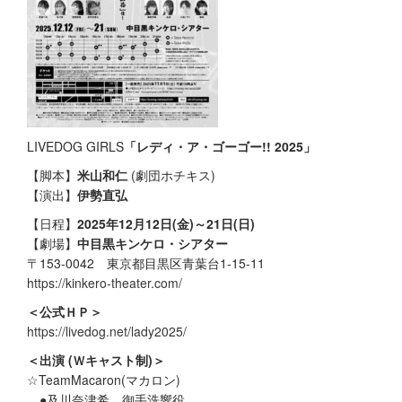
LIVEDOG GIRLS
「レディ・ア・ゴーゴー!! 2025」
【脚本】
米山和仁
(劇団ホチキス)
【演出】
伊勢直弘
【日程】
2025年12月12日(金)～21日(日)
【劇場】
中目黒キンケロ・シアター
〒153-0042 東京都目黒区青葉台1-15-11
https://kinkero-theater.com/
＜公式ＨＰ＞
https://livedog.net/lady2025/
＜出演 (Ｗキャスト制)＞
☆TeamMacaron(マカロン)
●及川奈津希…御手洗響役