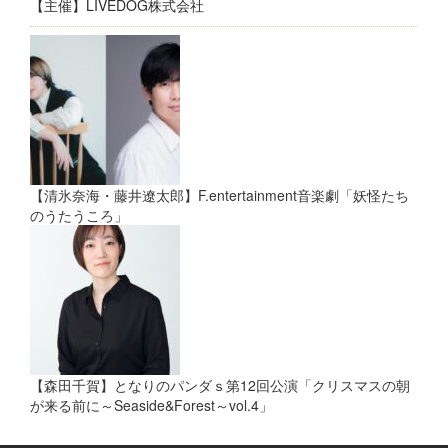
【主催】LIVEDOG株式会社
【清氷奈海・藤井遼太郎】F.entertainment⾳楽劇「妖怪たち
のうたうころ」
【森田千賀】となりのパンダｓ第12回公演「クリスマスの朝
が来る前に～Seaside&Forest～vol.4」