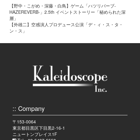
【野中・こがめ・深藤・白鳥】ゲーム「ハツリバーブ-
HAZEREVERB-」2.5th イベントストーリー「秘められた深
層」
【外雄二】空感演人プロデュース公演「デ・ィ・ス・タ・
ン・ス」
:: Company
〒153-0064
東京都目黒区下目黒2-16-1
ニュートンプレイス1F