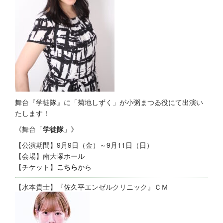
舞台『学徒隊』に「菊地しずく」が小粥まつゐ役にて出演い
たします！
《舞台「
学徒隊
」》
【公演期間】9月9日（金）～9月11日（日）
【会場】南大塚ホール
【チケット】
こちら
から
【水本貴士】『佐久平エンゼルクリニック』ＣＭ