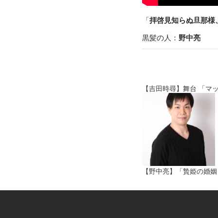
「
拝啓見知らぬ旦那様
黒髪の人：
野中亮
【吉田時尋】舞台 「マッシ
【野中亮】「贄姫の婚姻