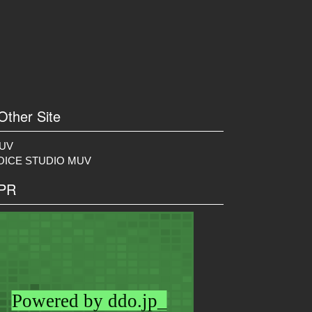
 Other Site
UV
OICE STUDIO MUV
 PR