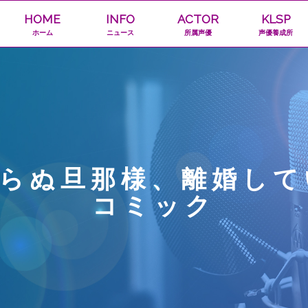
HOME
INFO
ACTOR
KLSP
ホーム
ニュース
所属声優
声優養成所
知らぬ旦那様、離婚して
コミック