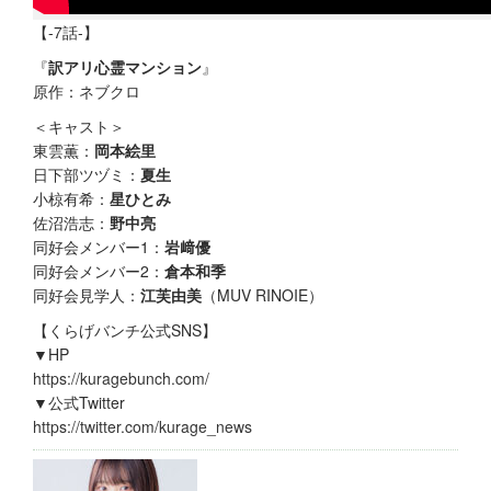
【-7話-】
『
訳アリ心霊マンション
』
原作：ネブクロ
＜キャスト＞
東雲薫：
岡本絵里
日下部ツヅミ：
夏生
小椋有希：
星ひとみ
佐沼浩志：
野中亮
同好会メンバー1：
岩﨑優
同好会メンバー2：
倉本和季
同好会見学人：
江芙由美
（MUV RINOIE）
【くらげバンチ公式SNS】
▼HP
https://kuragebunch.com/
▼公式Twitter
https://twitter.com/kurage_news