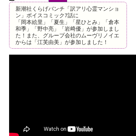
新潮社くらげバンチ「訳アリ心霊マンショ
ン」ボイスコミック7話に
「岡本絵里」「夏生」「星ひとみ」「倉本
和季」「野中亮」「岩﨑優」が参加しまし
た！また、グループ会社のムーヴリノイエ
からは「江芙由美」が参加しました！