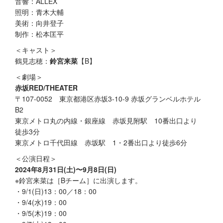
⾳響：ALLEX
照明：⻘⽊⼤輔
美術：向井登⼦
制作：松本匡平
＜キャスト＞
鶴⾒志穂：
鈴宮来菜
【B】
＜劇場＞
赤坂RED/THEATER
〒107-0052 東京都港区赤坂3-10-9 赤坂グランベルホテル
B2
東京メトロ丸の内線・銀座線 赤坂見附駅 10番出口より
徒歩3分
​東京メトロ千代田線 赤坂駅 1・2番出口より徒歩6分
＜公演日程＞
2024年8月31日(土)〜9月8日(日)
​※鈴宮来菜は［Bチーム］に出演します。
​・9/1(日)13：00／18：00
​・9/4(水)19：00
​・9/5(木)19：00