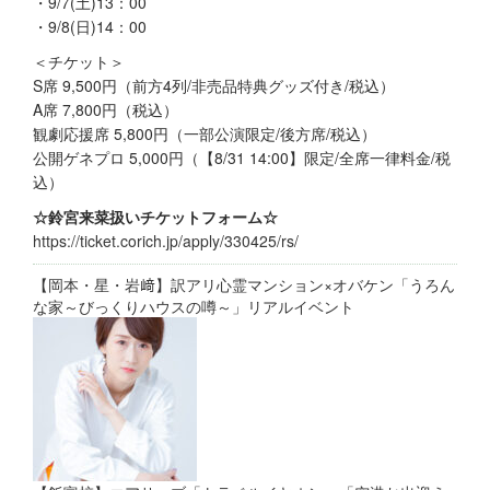
​・9/7(土)13：00
​・9/8(日)14：00
＜チケット＞
S席 9,500円（前方4列/非売品特典グッズ付き​/税込）
A席 7,800円​（税込）​​​​​
観劇応援席 5,800円​（一部公演限定/後方席/税込）​​​​​
公開ゲネプロ 5,000円​（【8/31 14:00】限定/全席一律料金/税
込）
☆鈴宮来菜扱いチケットフォーム☆
https://ticket.corich.jp/apply/330425/rs/
【岡本・星・岩﨑】訳アリ心霊マンション×オバケン「うろん
な家～びっくりハウスの噂～」リアルイベント