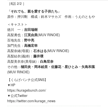
［8話 2/2 ］
『
それでも、親を愛する子供たち
』
原作：押川剛 構成：鈴木マサカズ 作画：うえのともや
＜キャスト＞
徳川 一：
吉田瑞樹
高梨勇也：
江芙由美
(MUV RINOIE)
百地先生：
野中亮
加門先生：
高橋宏幸
高梨奈緒(母親)：
石水はる
(MUV RINOIE)
高梨結衣(義姉)：
藤井環
高梨美衣奈(異母妹)：
白鳥世奈
その他：
樋田炎・岡本絵里・佐藤花・星ひとみ・矢島和葉
(MUV RINOIE)
【くらげバンチ公式SNS】
▼HP
https://kuragebunch.com/
▼公式Twitter
https://twitter.com/kurage_news