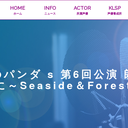
HOME
INFO
ACTOR
KLSP
ホーム
ニュース
所属声優
声優養成所
パンダ s 第6回公演
Seaside＆Forest