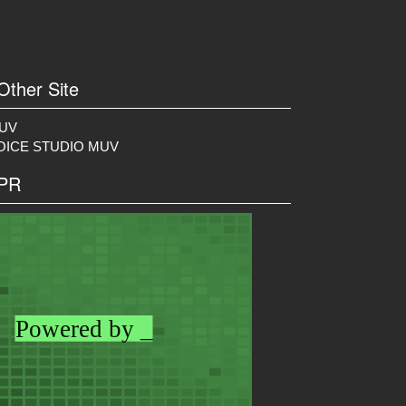
 Other Site
UV
OICE STUDIO MUV
 PR