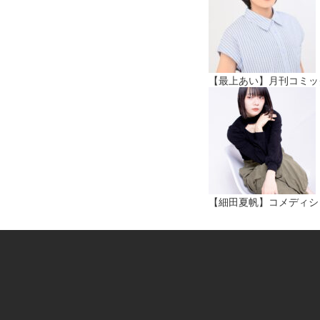
【最上あい】月刊コミック
【細田夏帆】コメディショ-「