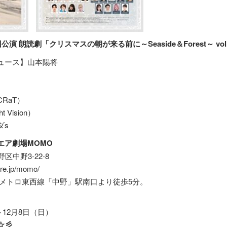
公演 朗読劇「クリスマスの朝が来る前に～Seaside＆Forest～ vol
ュース】山本陽将
RaT）
Vision）
ダs
エア劇場MOMO
野区中野3-22-8
re.jp/momo/
京メトロ東西線「中野」駅南口より徒歩5分。
～12月8日（日）
☆彡