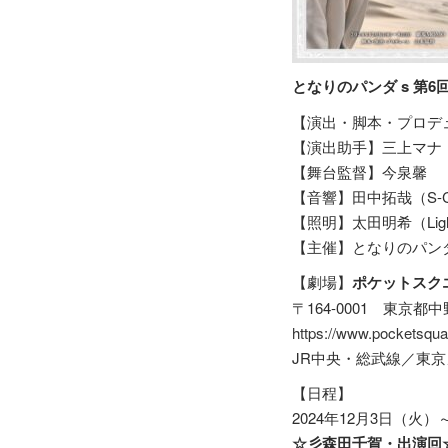
となりのパンダ s 第6回
【演出・脚本・プロデ
【演出助手】三上マナ
【舞台監督】今泉馨
【音響】田中拓哉（S-C
【照明】太田明希（Light 
【主催】となりのパン
【劇場】
ポケットスク
〒164-0001 東京都中
https://www.pocketsqua
JR中央・総武線／東
【日程】
2024年12月3日（火）
☆彡森田千賀・出演回