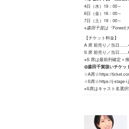
4日（水）19：00～
6日（金）16：00～
7日（土）19：00～
※
森田千賀は『Fores
【チケット料金】
A 席 前売り／当日……4
S 席 前売り／当日……6
※S 席は最前列確定
◎森田千賀扱いチケット
☆A席☆
https://ticket.c
☆S席☆
https://j-stage-i
※S席はキャスト名選