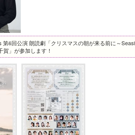
 第6回公演 朗読劇「クリスマスの朝が来る前に～Seaside
森田千賀」が参加します！