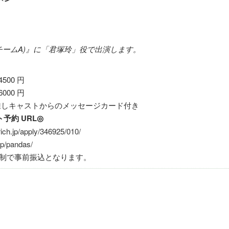
t(チームA)』に「君塚玲」役で出演します。
500 円
000 円
＋推しキャストからのメッセージカード付き
予約 URL◎
orich.jp/apply/346925/010/
.jp/pandas/
択制で事前振込となります。