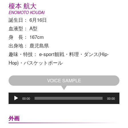
榎本 航大
ENOMOTO KOUDAI
誕生日： 6月16日
血液型： A型
身 長： 167cm
出身地： 鹿児島県
趣味・特技： e-sport観戦・料理・ダンス(Hip-
Hop)・バスケットボール
音
VOICE SAMPLE
声
プ
レ
00:00
00:00
ー
ヤ
ー
外画