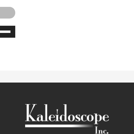
音
声
プ
レ
ー
ヤ
ー