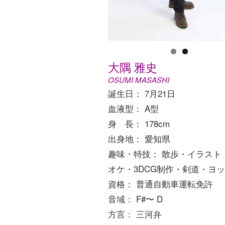
大隅 雅史
OSUMI MASASHI
誕生日： 7月21日
血液型： A型
身 長： 178cm
出身地： 愛知県
趣味・特技： 散歩・イラスト
オケ・3DCG制作・剣道・ヨ
資格： 普通自動車運転免許
音域： F#〜 D
方言： 三河弁