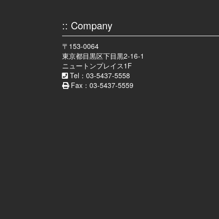
を
:: Company
使
っ
〒153-0064
て
東京都目黒区下目黒2-16-1
く
ニュートンプレイス1F
だ
Tel：03-5437-5558
Fax：03-5437-5559
さ
い