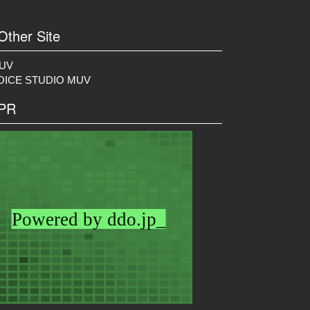
 Other Site
UV
OICE STUDIO MUV
 PR