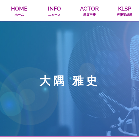
HOME
INFO
ACTOR
KLSP
ホーム
ニュース
所属声優
声優養成所
大隅 雅史