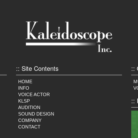
上
節
下
に
矢
は
印
上
キ
下
ー
矢
。
を
印
使
:: Site Contents
::
キ
っ
ー
HOME
M
て
を
INFO
V
く
VOICE ACTOR
使
::
KLSP
だ
っ
AUDITION
さ
SOUND DESIGN
て
COMPANY
い。
く
CONTACT
だ