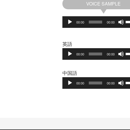
VOICE SAMPLE
ボ
00:00
00:00
リ
ュ
ー
英語
ム
音
00:00
00:00
調
声
節
プ
に
中国語
レ
は
音
00:00
00:00
上
ー
声
下
ヤ
プ
矢
ー
レ
印
キ
ー
ー
ヤ
を