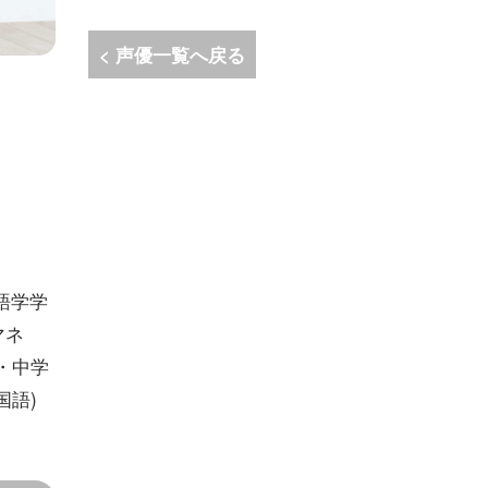
< 声優一覧へ戻る
語学学
マネ
点・中学
国語)