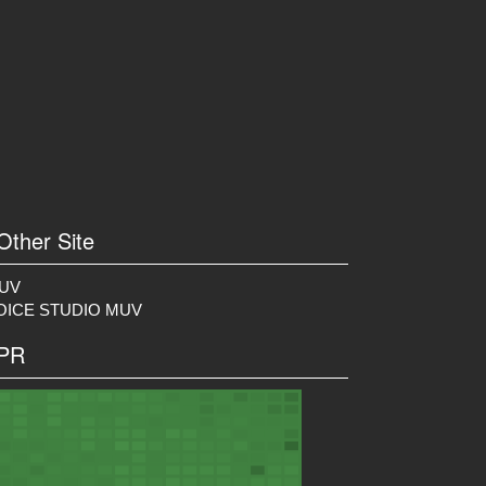
 Other Site
UV
OICE STUDIO MUV
 PR