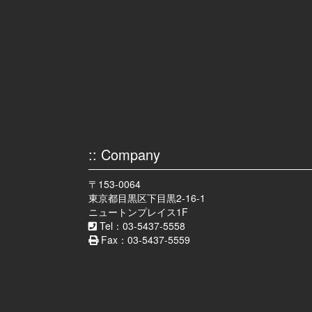
ー
使
っ
て
く
だ
さ
い
:: Company
〒153-0064
東京都目黒区下目黒2-16-1
ニュートンプレイス1F
Tel：03-5437-5558
Fax：03-5437-5559