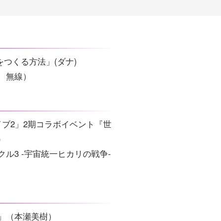
つくる方法」(ダナ)
、無線）
イブ2」2期コラボイベント『世
)
クル3 -宇宙統一ヒカリの戦争-
25」（本瀬美樹）