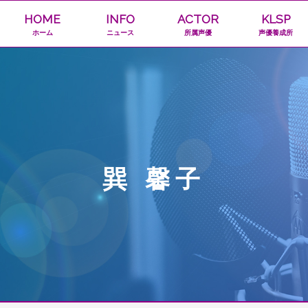
HOME
INFO
ACTOR
KLSP
ホーム
ニュース
所属声優
声優養成所
巽 馨子